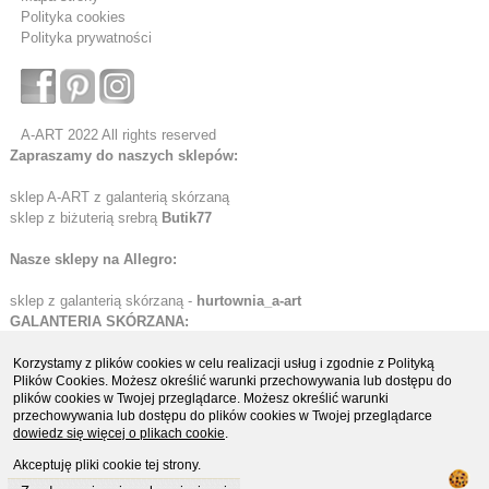
Polityka cookies
Polityka prywatności
A-ART 2022 All rights reserved
Zapraszamy do naszych sklepów:
sklep A-ART z galanterią skórzaną
sklep z biżuterią srebrą
Butik77
Nasze sklepy na Allegro:
sklep z galanterią skórzaną -
hurtownia_a-art
GALANTERIA SKÓRZANA:
Etui skórzane
Korzystamy z plików cookies w celu realizacji usług i zgodnie z Polityką
Plików Cookies. Możesz określić warunki przechowywania lub dostępu do
Portfele skórzane
plików cookies w Twojej przeglądarce. Możesz określić warunki
Organizery i biwuary
przechowywania lub dostępu do plików cookies w Twojej przeglądarce
Teczki i aktówki skórzane
dowiedz się więcej o plikach cookie
.
Teczki ze skóry naturalnej
Akceptuję pliki cookie tej strony.
Teczki i torby młodzieżowe
Teczki ze skóry ekologicznej