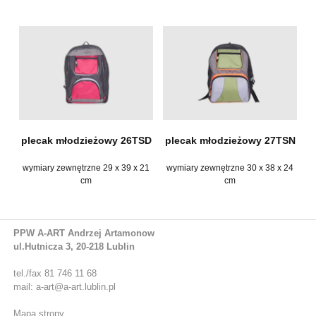
plecak młodzieżowy 26TSD
plecak młodzieżowy 27TSN
wymiary zewnętrzne 29 x 39 x 21
wymiary zewnętrzne 30 x 38 x 24
cm
cm
PPW A-ART Andrzej Artamonow
ul.Hutnicza 3, 20-218 Lublin
tel./fax 81 746 11 68
mail: a-art@a-art.lublin.pl
Mapa strony