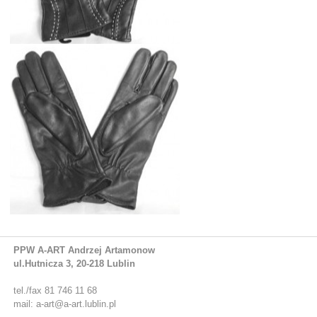
PPW A-ART Andrzej Artamonow
ul.Hutnicza 3, 20-218 Lublin
tel./fax 81 746 11 68
mail: a-art@a-art.lublin.pl