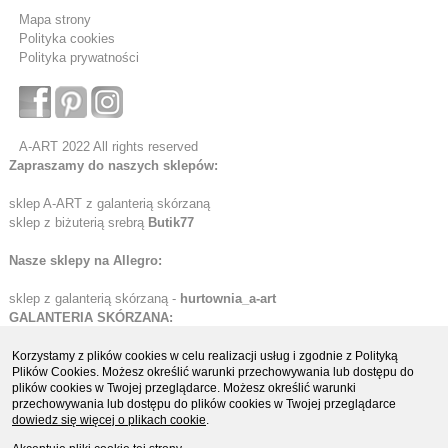
Mapa strony
Polityka cookies
Polityka prywatności
A-ART 2022 All rights reserved
Zapraszamy do naszych sklepów:
sklep A-ART z galanterią skórzaną
sklep z biżuterią srebrą
Butik77
Nasze sklepy na Allegro:
sklep z galanterią skórzaną -
hurtownia_a-art
GALANTERIA SKÓRZANA:
Etui skórzane
Korzystamy z plików cookies w celu realizacji usług i zgodnie z Polityką
Plików Cookies. Możesz określić warunki przechowywania lub dostępu do
Portfele skórzane
plików cookies w Twojej przeglądarce. Możesz określić warunki
Organizery i biwuary
przechowywania lub dostępu do plików cookies w Twojej przeglądarce
Teczki i aktówki skórzane
dowiedz się więcej o plikach cookie
.
Teczki ze skóry naturalnej