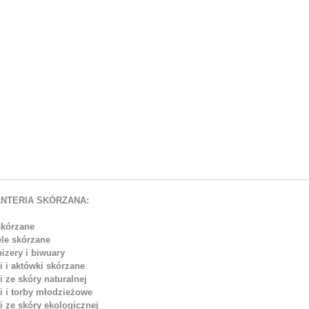
NTERIA SKÓRZANA:
skórzane
ele skórzane
izery i biwuary
i i aktówki skórzane
i ze skóry naturalnej
i i torby młodzieżowe
i ze skóry ekologicznej