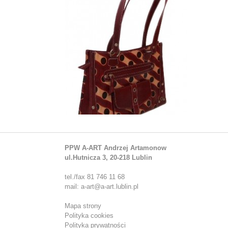
PPW A-ART Andrzej Artamonow
ul.Hutnicza 3, 20-218 Lublin
tel./fax 81 746 11 68
mail: a-art@a-art.lublin.pl
Mapa strony
Polityka cookies
Polityka prywatności