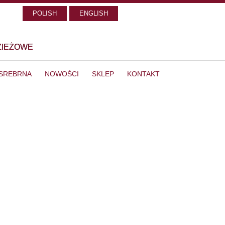
POLISH
ENGLISH
ZIEŻOWE
 SREBRNA
NOWOŚCI
SKLEP
KONTAKT