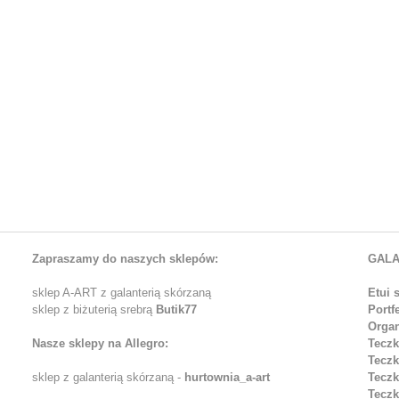
Zapraszamy do naszych sklepów:
GALA
sklep A-ART z galanterią skórzaną
Etui 
sklep z biżuterią srebrą
Butik77
Portf
Organ
Nasze sklepy na Allegro:
Teczk
Teczk
sklep z galanterią skórzaną -
hurtownia_a-art
Teczk
Teczk