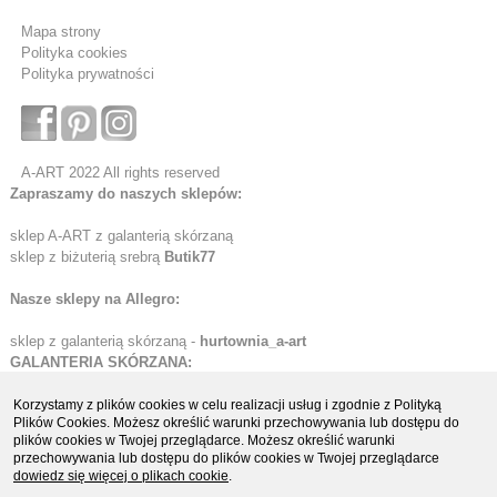
Mapa strony
Polityka cookies
Polityka prywatności
A-ART 2022 All rights reserved
Zapraszamy do naszych sklepów:
sklep A-ART z galanterią skórzaną
sklep z biżuterią srebrą
Butik77
Nasze sklepy na Allegro:
sklep z galanterią skórzaną -
hurtownia_a-art
GALANTERIA SKÓRZANA:
Etui skórzane
Korzystamy z plików cookies w celu realizacji usług i zgodnie z Polityką
Plików Cookies. Możesz określić warunki przechowywania lub dostępu do
Portfele skórzane
plików cookies w Twojej przeglądarce. Możesz określić warunki
Organizery i biwuary
przechowywania lub dostępu do plików cookies w Twojej przeglądarce
Teczki i aktówki skórzane
dowiedz się więcej o plikach cookie
.
Teczki ze skóry naturalnej